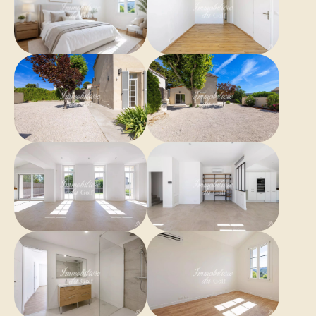
m²
1 Cuisine
23 m²
1 Couloir
7 m²
1 Suite
17 m²
1 Terrain
500 m²
1 Chambre
11 m²
1 Terrasse
1 Chambre
10 m²
1 Chambre
7 m²
Proximités
Bus
École secondaire
Centre ville
Médecin
Commerces
Route principale
École primaire
Supermarché
Prestations