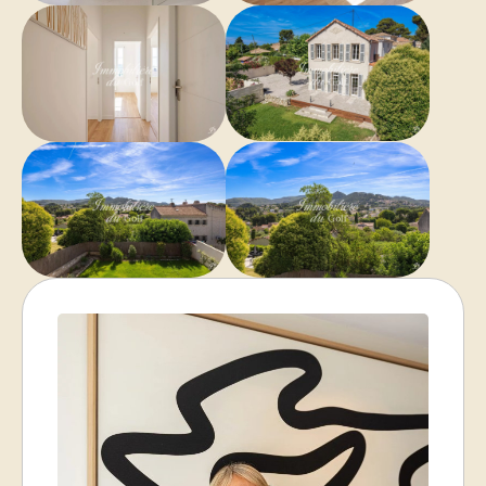
Air conditionné
Fibre optique
Double vitrage
Interphone
Internet
Efficacité énergétique
Énergie - Estima