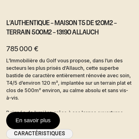
L'AUTHENTIQUE - MAISON T5 de 120m2 -
Terrain 500m2 - 13190 Allauch
785 000 €
L’Immobilière du Golf vous propose, dans l’un des
secteurs les plus prisés d’Allauch, cette superbe
bastide de caractère entièrement rénovée avec soin,
T4/5 d’environ 120 m², implantée sur un terrain plat et
clos de 500m² environ, au calme absolu et sans vis-
à-vis.
Baignée de lumière grâce à ses larges ouvertures
exposées plein sud, la pièce de vie réunit un vaste
En savoir plus
salon et une cuisine entièrement équipée, dans une
Caractéristiques
atmosphère élégante et chaleureuse. La maison est