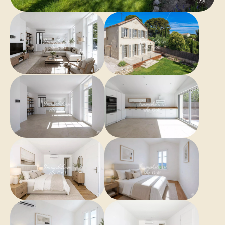
- Bien non soumis au régime de la copropriété
- Taxe foncière : 1202€/an
- Honoraires inclus à la charge du vendeur
- Classe énergie B et classe climat A
- Montant moyen estimé des dépenses annuelles
d’énergie pour un usage standard basés sur les prix
de l’énergie de 2023 : entre 1110€ et 1200€/anan
- Les informations sur les risques auxquels ce bien est
exposé sont disponibles sur le site Géorisques :
www.georisques.gouv.fr
Maison à vendre T4/5 de 120m2 - Terrain - 13190
Allauch
Surfaces
1 Salon
44 m²
1 Salle de douche
4