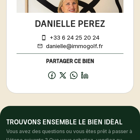
Danielle PEREZ
+33 6 24 25 20 24
danielle@immogolf.fr
Partager ce bien
Règlementation
Honoraires à la charge du vendeur
Loi Carrez
121.97 m²
Taxe foncière
1202 € / an
Montant estimé des dépenses annuelles
Trouvons ensemble le bien idéal
d'énergie pour un usage standard, établi à
Vous avez des questions ou vous êtes prêt à passer à
partir des prix de l'énergie de l'année 2023 :