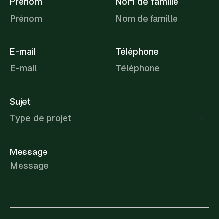
Prénom
Nom de famille
E-mail
Téléphone
Sujet
Règlementation
Type de projet
Honoraires à la charge du vendeur
Taxe foncière
1601 € / an
Montant estimé des dépenses annuelles
Message
d'énergie pour un usage standard, établi à
partir des prix de l'énergie de l'année 2021 :
2150€ ~ 2920€