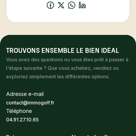
Prestations
Air conditionné
Volets roulants
Cheminée
électriques
Double vitrage
Clôture
Internet
Fibre optique
Jacuzzi
Interphone
Trouvons ensemble le bien idéal
Stores
Portail électrique
Vous avez des questions ou vous êtes prêt à passer à
Stores électriques
Spa
l'étape suivante ? Que vous achetiez, vendiez ou
Thermostat
exploriez simplement les différentes options.
connecté
Adresse e-mail
contact@immogolf.fr
Efficacité énergétique
Téléphone
04.91.27.10.65