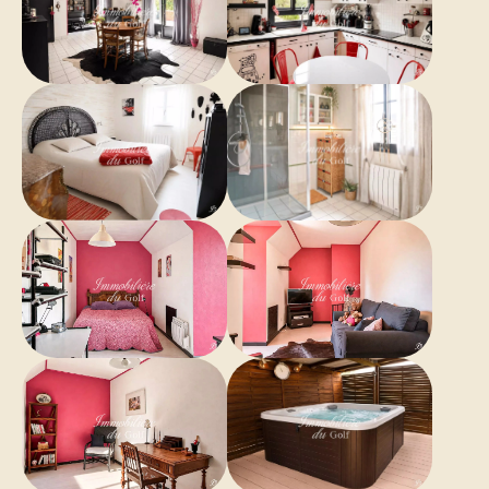
- Classe énergie C et classe climat A
- Montant moyen estimé des dépenses annuelles
d’énergie pour un usage standard basés sur les prix
de l’énergie de 2021 : entre 2130€ et 2950€
- Les informations sur les risques auxquels ce bien est
exposé sont disponibles sur le site Géorisques :
www.georisques.gouv.fr
Maison à vendre 27140 - T6 de 170m2 - Terrain
1080m2 - 27140 Saint-Denis-Le-Ferment
Surfaces
1 Entrée
5 m²
1 Salle de douche
6
m²
1 Salon
29 m²
1 Dégagement
5 m²
1 Salle à manger
19
m²
1 Placard
2 m²