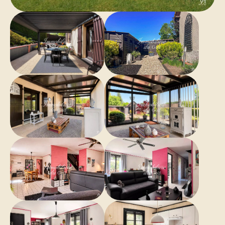
compose d'une partie atelier, garage ainsi qu'une
pièce supplémentaire aménageable, le tout
parfaitement finit ce qui offre beaucoup de
rangements avec un accès direct depuis l'intérieur de
la maison.
Équipée d’un poêle à bois et d’un système de
climatisation, ce bien conjugue confort moderne et
sérénité. Idéale pour une famille en quête de
tranquillité et de volumes généreux, elle séduira par
son atmosphère et la qualité de ses prestations.
Contact Paul FAVEREAU : 06 95 55 15 76
Attestation collaborateur ADC13102024000001264
RCP 7.953.190/S17748973
- Bien non soumis au régime de la copropriété
- Taxe foncière : 1601€/an
- Honoraires inclus de 5,26% à la charge du vendeur